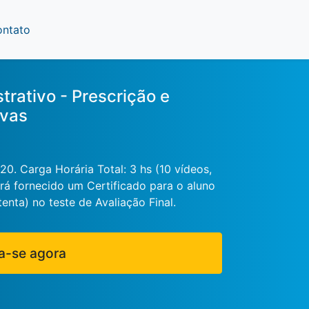
ontato
trativo - Prescrição e
ivas
. Carga Horária Total: 3 hs (10 vídeos,
erá fornecido um Certificado para o aluno
enta) no teste de Avaliação Final.
a-se agora