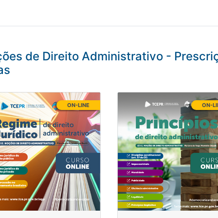
ões de Direito Administrativo - Prescri
as
ON-LINE
ON-L