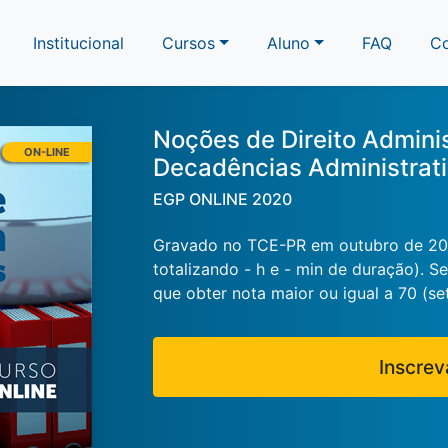
Institucional
Cursos
Aluno
FAQ
C
Noções de Direito Adminis
ON-LINE
Decadências Administrat
EGP ONLINE 2020
Gravado no TCE-PR em outubro de 2020
totalizando - h e - min de duração). S
que obter nota maior ou igual a 70 (set
Inscrev