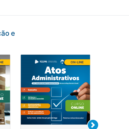
ção e
INE
ON-LINE