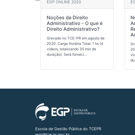
EGP ONLINE 2020
EG
Noções de Direito
N
Administrativo - O que é
A
Direito Administrativo?
R
A
Gravado no TCE-PR em agosto de
2020. Carga Horária Total: 1 hs (4
Gr
vídeos, totalizando 35 min de
20
duração). Será forneci...
ví
du
Escola de Gestão Pública do TCEPR
egp@tce.pr.gov.br