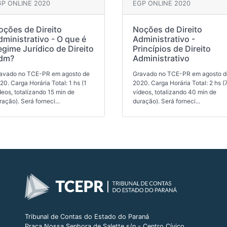
P ONLINE 2020
EGP ONLINE 2020
oções de Direito
Noções de Direito
dministrativo - O que é
Administrativo -
egime Jurídico de Direito
Princípios de Direito
dm?
Administrativo
avado no TCE-PR em agosto de
Gravado no TCE-PR em agosto d
20. Carga Horária Total: 1 hs (1
2020. Carga Horária Total: 2 hs (
deos, totalizando 15 min de
vídeos, totalizando 40 min de
ração). Será forneci...
duração). Será forneci...
Tribunal de Contas do Estado do Paraná
Praça Nossa Senhora de Salette s/n - Centro Cívico