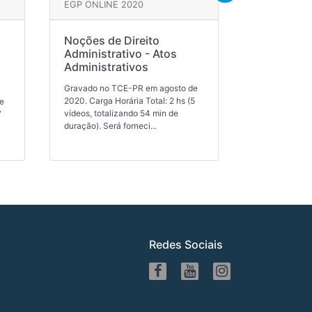
EGP ONLINE 2020
EGP ONLINE
Noções de Direito
Noções de
Administrativo - Atos
Administra
Administrativos
Organizaç
brasileiro
Gravado no TCE-PR em agosto de
2020. Carga Horária Total: 2 hs (5
e
Gravado no T
vídeos, totalizando 54 min de
7
2020. Carga Ho
duração). Será forneci...
vídeos, total
duração). Será
Redes Sociais