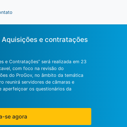
ontato
 Aquisições e contratações
es e Contratações” será realizada em 23
avel, com foco na revisão do
ções do ProGov, no âmbito da temática
o reunirá servidores de câmaras e
e aperfeiçoar os questionários da
a-se agora