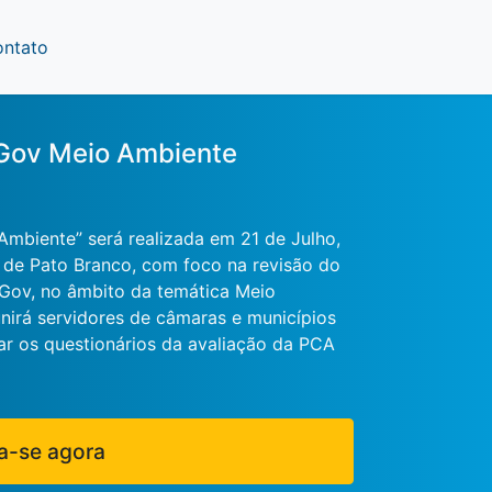
ontato
oGov Meio Ambiente
Ambiente” será realizada em 21 de Julho,
 de Pato Branco, com foco na revisão do
Gov, no âmbito da temática Meio
nirá servidores de câmaras e municípios
oar os questionários da avaliação da PCA
a-se agora