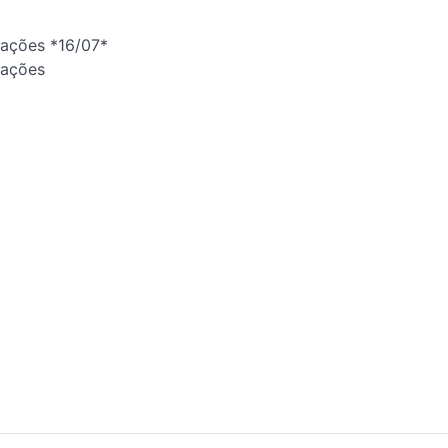
tações *16/07*
tações