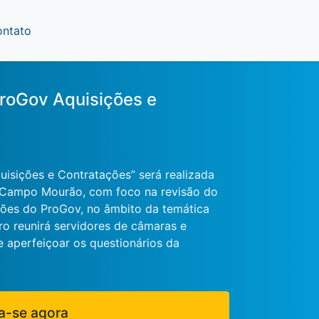
ontato
roGov Aquisições e
isições e Contratações” será realizada
 Campo Mourão, com foco na revisão do
ções do ProGov, no âmbito da temática
o reunirá servidores de câmaras e
e aperfeiçoar os questionários da
a-se agora