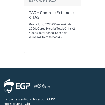
EGP ONLINE 2020
TAG - Controle Externo e
o TAG
Gravado no TCE-PR em maio de
2020. Carga Horária Total: 01 hs (2
vídeos, totalizando 10 min de
duração). Será fornecid...
Escola de Gestão Pública do TCEPR
egp@tce.pr.gov.br